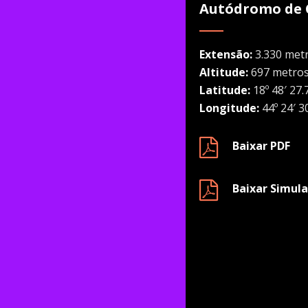
Autódromo de 
Extensão:
3.330 met
Altitude:
697 metro
Latitude:
18º 48′ 27.
Longitude:
44º 24′ 3
Baixar PDF
Baixar Simul