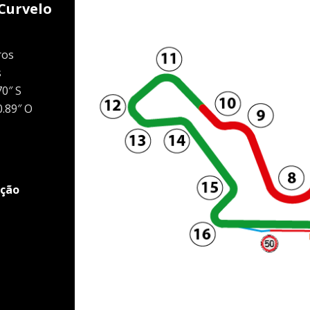
Curvelo
ros
s
70″ S
0.89″ O
ação