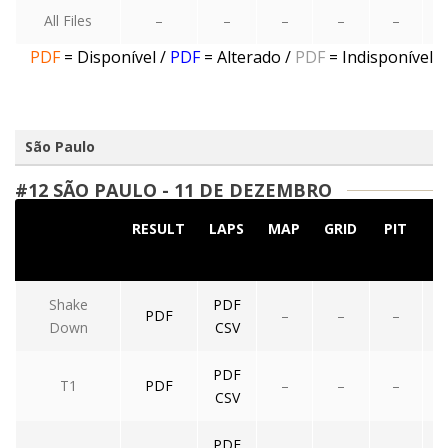
All Files
–
–
–
–
–
PDF
= Disponível
/
PDF
= Alterado
/
PDF
= Indisponível
São Paulo
#12 SÃO PAULO - 11 DE DEZEMBRO
RESULT
LAPS
MAP
GRID
PIT
A
FI
Shake
PDF
PDF
–
–
–
Down
CSV
PDF
T1
PDF
–
–
–
CSV
PDF