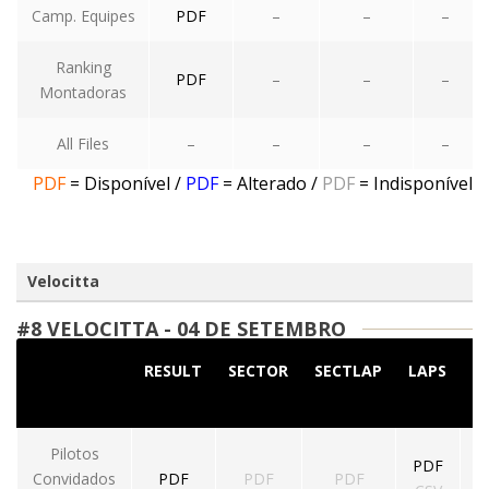
Camp. Equipes
PDF
–
–
–
Ranking
PDF
–
–
–
Montadoras
All Files
–
–
–
–
PDF
= Disponível
/
PDF
= Alterado
/
PDF
= Indisponível
Velocitta
#8 VELOCITTA - 04 DE SETEMBRO
RESULT
SECTOR
SECTLAP
LAPS
S
Pilotos
PDF
Convidados
PDF
PDF
PDF