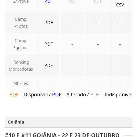
2ªProva
PDF
PDF
PDF
CSV
Camp.
PDF
–
–
–
Pilotos
Camp.
PDF
–
–
–
Equipes
Ranking
PDF
–
–
–
Montadoras
All Files
–
–
–
–
PDF
= Disponível
/
PDF
= Alterado
/
PDF
= Indisponível
Goiânia
#10 E #11 GOIÂNIA - 22 E 23 DE OUTUBRO