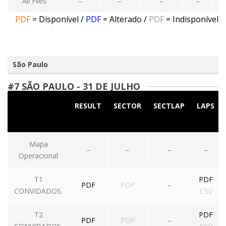
All Files
–
–
–
–
PDF
= Disponível
/
PDF
= Alterado
/
PDF
= Indisponível
São Paulo
#7 SÃO PAULO - 31 DE JULHO
RESULT
SECTOR
SECTLAP
LAPS
Mapa
–
–
–
–
Operacional
T1
PDF
PDF
PDF
–
CONVIDADOS.
CSV
T2
PDF
PDF
PDF
–