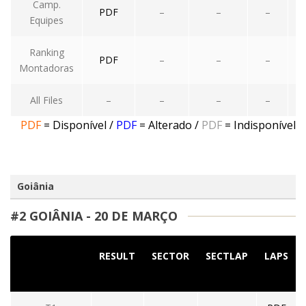
Camp.
PDF
–
–
–
Equipes
Ranking
PDF
–
–
–
Montadoras
All Files
–
–
–
–
PDF
= Disponível
/
PDF
= Alterado
/
PDF
= Indisponível
Goiânia
#2 GOIÂNIA - 20 DE MARÇO
RESULT
SECTOR
SECTLAP
LAPS