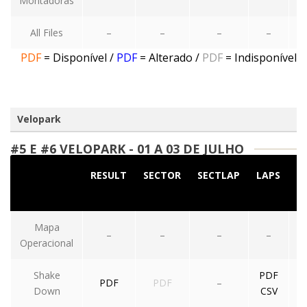
Montadoras
All Files
–
–
–
–
PDF
= Disponível
/
PDF
= Alterado
/
PDF
= Indisponível
Velopark
#5 E #6 VELOPARK - 01 A 03 DE JULHO
RESULT
SECTOR
SECTLAP
LAPS
S
Mapa
–
–
–
–
Operacional
Shake
PDF
PDF
PDF
–
Down
CSV