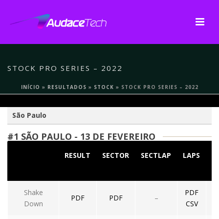
STOCK PRO SERIES – 2022
INÍCIO
»
RESULTADOS
»
STOCK
»
STOCK PRO SERIES – 2022
São Paulo
#1 SÃO PAULO - 13 DE FEVEREIRO
RESULT
SECTOR
SECTLAP
LAPS
S
Shake
PDF
PDF
PDF
–
Down
CSV