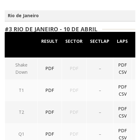
Rio de Janeiro
#3 RIO DE JANEIRO - 10 DE ABRIL
RESULT
SECTOR
SECTLAP
LAPS
S
Shake
PDF
PDF
PDF
–
Down
CSV
PDF
T1
PDF
PDF
–
CSV
PDF
T2
PDF
PDF
–
CSV
PDF
Q1
PDF
PDF
–
CSV