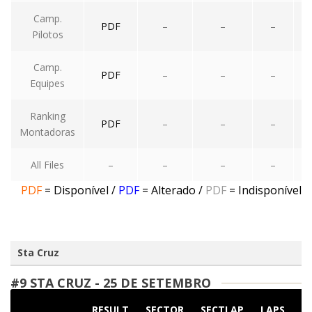
Camp.
PDF
–
–
–
Pilotos
Camp.
PDF
–
–
–
Equipes
Ranking
PDF
–
–
–
Montadoras
All Files
–
–
–
–
PDF
= Disponível
/
PDF
= Alterado
/
PDF
= Indisponível
Sta Cruz
#9 STA CRUZ - 25 DE SETEMBRO
RESULT
SECTOR
SECTLAP
LAPS
S