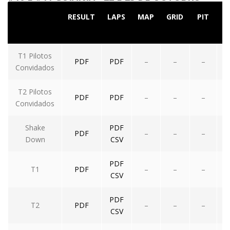
RESULT
LAPS
MAP
GRID
PIT
T
T1 Pilotos
PDF
PDF
–
–
–
Convidados
T2 Pilotos
PDF
PDF
–
–
–
Convidados
Shake
PDF
PDF
–
–
–
Down
CSV
PDF
T1
PDF
–
–
–
CSV
PDF
T2
PDF
–
–
–
CSV