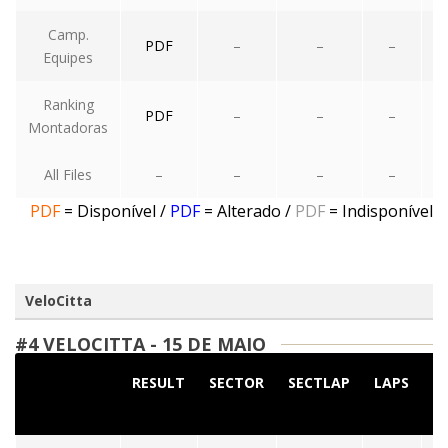
Camp.
PDF
–
–
–
Equipes
Ranking
PDF
–
–
–
Montadoras
All Files
–
–
–
–
PDF
= Disponível
/
PDF
= Alterado
/
PDF
= Indisponível
VeloCitta
#4 VELOCITTA - 15 DE MAIO
RESULT
SECTOR
SECTLAP
LAPS
S