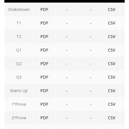
Shakedown
PDF
–
–
CSV
T1
PDF
–
–
CSV
T2
PDF
–
–
CSV
Q1
PDF
–
–
CSV
Q2
PDF
–
–
CSV
Q3
PDF
–
–
CSV
Warm Up
PDF
–
–
CSV
1ªProva
PDF
–
–
CSV
2ªProva
PDF
–
–
CSV