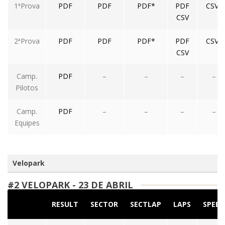
1ªProva
PDF
PDF
PDF*
PDF
CSV*
CSV
2ªProva
PDF
PDF
PDF*
PDF
CSV*
CSV
Camp.
PDF
–
–
–
–
Pilotos
Camp.
PDF
–
–
–
–
Equipes
Velopark
#2 VELOPARK - 23 DE ABRIL
RESULT
SECTOR
SECTLAP
LAPS
SPEED