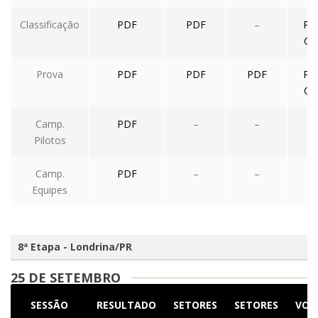
Classificação
PDF
PDF
–
PD
CS
Prova
PDF
PDF
PDF
PD
CS
Camp.
PDF
–
–
–
Pilotos
Camp.
PDF
–
–
–
Equipes
8ª Etapa - Londrina/PR
25 DE SETEMBRO
SESSÃO
RESULTADO
SETORES
SETORES
VOL