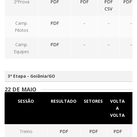
2ªProva
PDF
PDF
PDF
PDF**
CSV
Camp.
PDF
–
–
–
Pilotos
Camp.
PDF
–
–
–
Equipes
3ª Etapa - Goiânia/GO
22 DE MAIO
SESSÃO
RESULTADO
SETORES
VOLTA
M
A
VOLTA
Treino
PDF
PDF
PDF