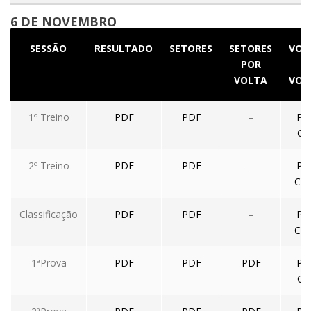
6 DE NOVEMBRO
SESSÃO
RESULTADO
SETORES
SETORES
VOL
POR
A
VOLTA
VOL
1º Treino
PDF
PDF
–
PD
CS
2º Treino
PDF
PDF
–
PD
CS
Classificação
PDF
PDF
–
PD
CS
1ªProva
PDF
PDF
PDF
PD
CS