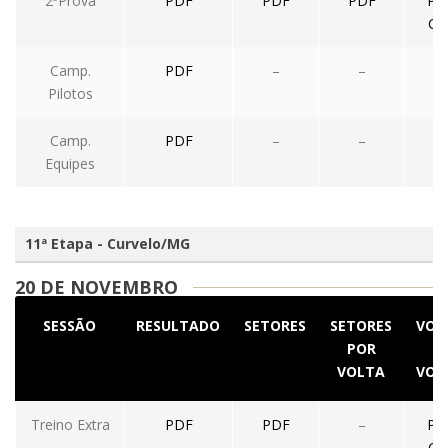
2ªProva
PDF
PDF
PDF
PD
CS
Camp.
PDF
–
–
–
Pilotos
Camp.
PDF
–
–
–
Equipes
11ª Etapa - Curvelo/MG
20 DE NOVEMBRO
SESSÃO
RESULTADO
SETORES
SETORES
VOL
POR
A
VOLTA
VOL
Treino Extra
PDF
PDF
–
PD
CS