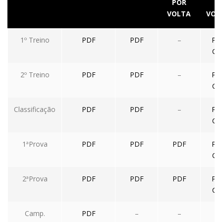
POR
A
VOLTA
VOL
1º Treino
PDF
PDF
–
PD
CS
2º Treino
PDF
PDF
–
PD
CS
Classificação
PDF
PDF
–
PD
CS
1ªProva
PDF
PDF
PDF
PD
CS
2ªProva
PDF
PDF
PDF
PD
CS
Camp.
PDF
–
–
–