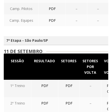
Camp. Pilotos
PDF
–
–
Camp. Equipes
PDF
–
–
7ª Etapa - São Paulo/SP
11 DE SETEMBRO
SESSÃO
RESULTADO
SETORES
SETORES
VOL
POR
A
VOLTA
VOL
1º Treino
PDF
PDF
–
PD
CS
2º Treino
PDF
PDF
–
PD
CS