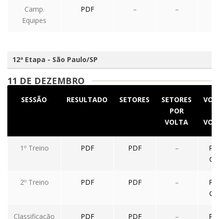
Camp.
PDF
–
–
–
Equipes
12ª Etapa - São Paulo/SP
11 DE DEZEMBRO
SESSÃO
RESULTADO
SETORES
SETORES
VOL
POR
A
VOLTA
VOL
1º Treino
PDF
PDF
–
PD
CS
2º Treino
PDF
PDF
–
PD
CS
Classificação
PDF
PDF
–
PD