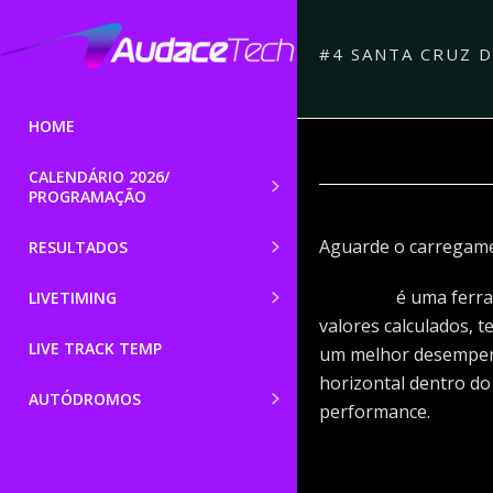
#4 SANTA CRUZ 
HOME
CALENDÁRIO 2026/
PROGRAMAÇÃO
Aguarde o carregame
RESULTADOS
Box Plot
é uma ferra
LIVETIMING
valores calculados, 
LIVE TRACK TEMP
um melhor desempenh
horizontal dentro d
AUTÓDROMOS
performance.
(Interatividade, vis
preferência clicand