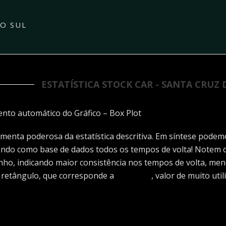
DO SUL
ESTATÍSTICA STOCK CAR - SANTA CRUZ DO
nto automático do Gráfico – Box Plot
menta poderosa da estatística descritiva. Em síntese podem
tendo como base de dados todos os tempos de volta! Notem
o, indicando maior consistência nos tempos de volta, men
o retângulo, que corresponde a
Mediana
, valor de muito uti
ualize os valores passando o mouse na área gráfica. Poss
o na legenda)