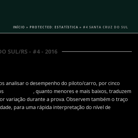
INÍCIO
»
PROTECTED: ESTATÍSTICA
»
#4 SANTA CRUZ DO SUL
 SUL/RS - #4 - 2016
os analisar o desempenho do piloto/carro, por cinco
 os
Retângulos
, quanto menores e mais baixos, traduzem
or variação durante a prova. Observem também o traço
lidade, para uma rápida interpretação do nível de
ível habilitar/desabilitar os pilotos da sua